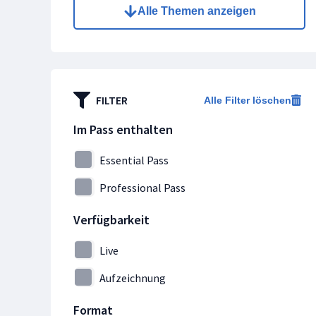
Alle Themen anzeigen
Collaboration
Containerisierung
Continuous Delivery
Cyber Security
FILTER
Alle Filter löschen
Data Science
Datenanalyse
Im Pass enthalten
Datenbanken
Essential Pass
DevOps
Professional Pass
Entwicklung
Ethical Hacking
Verfügbarkeit
IT- & Projektmanagement
Live
IT-Forensik
Aufzeichnung
IT-Grundschutz
IT-Security
Format