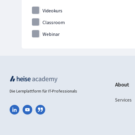
Java & Co.
Videokurs
JavaScript
Classroom
KI-Assistenten
Webinar
Kubernetes
Künstliche Intelligenz
Künstliche Intelligenz & Data Science
Linux
Machine Learning
macOS
About
Die Lernplattform für IT-Professionals
Microservices
Services
Microsoft 365
Mobile Device Management
Netzwerke & Systeme
Netzwerksicherheit