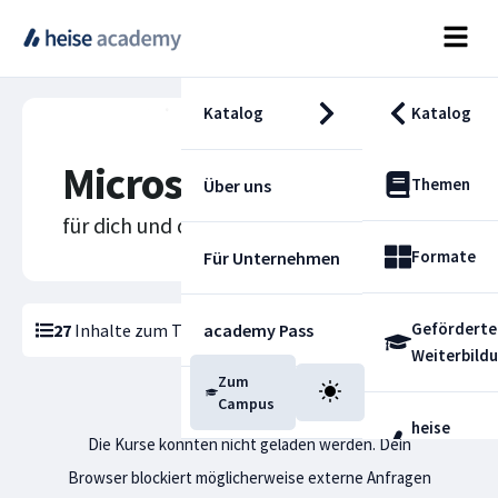
Katalog
Katalog
Microsoft 365
Themen
Über uns
für dich und deine Karriere
Formate
Für Unternehmen
Geförderte
27
Inhalte zum Thema
academy Pass
Microsoft 365
gefunden
Weiterbild
Zum
Blog
Campus
heise
Die Kurse konnten nicht geladen werden. Dein
Fachdienst
Browser blockiert möglicherweise externe Anfragen