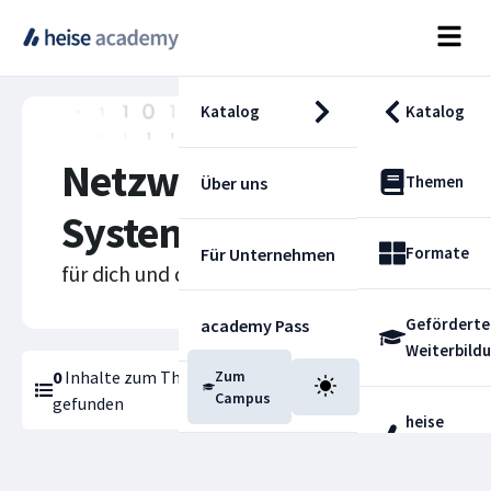
Katalog
Katalog
Netzwerke &
Themen
Über uns
Systeme
Formate
Für Unternehmen
für dich und deine Karriere
Geförderte
academy Pass
Weiterbild
0
Inhalte zum Thema
Zum
Netzwerke & Systeme
Blog
Campus
gefunden
heise
Fachdienst