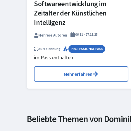
Softwareentwicklung im
Zeitalter der Künstlichen
Intelligenz
06.11 - 27.11.25
Mehrere Autoren
Aufzeichnung
PROFESSIONAL PASS
im Pass enthalten
Mehr erfahren
Beliebte Themen von Dominik
Künstliche Intelligenz &
Softwareentwicklung
Dev
Data Science
Ent