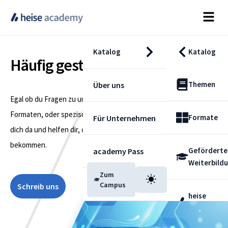
Katalog
Katalog
Häufig gestellte Fragen
Themen
Über uns
Egal ob du Fragen zu unseren Lernlösungen, unseren
Formaten, oder spezischem Content hast – wir sind für
Formate
Für Unternehmen
dich da und helfen dir, die passende Antwort zu
bekommen.
Geförderte
academy Pass
Weiterbild
Zum
Blog
Campus
Schreib uns
heise
Fachdienst