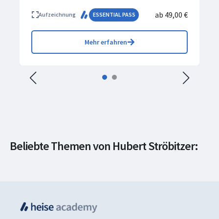
ab 49,00 €
Aufzeichnung
ESSENTIAL PASS
Mehr erfahren
Beliebte Themen von Hubert Ströbitzer:
Kubernetes
IT-Security
Cyber Security
Cloud-Technologien