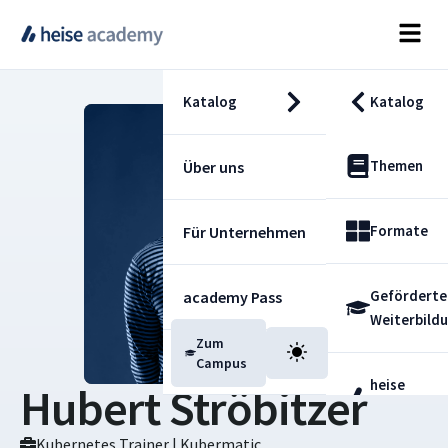
Katalog
Katalog
Themen
Über uns
Formate
Für Unternehmen
Geförderte
academy Pass
Weiterbild
Zum
Blog
Campus
heise
Hubert Ströbitzer
Fachdienst
Kubernetes Trainer | Kubermatic