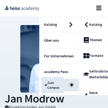
Katalog
Katalog
Themen
Über uns
Formate
Für Unternehmen
Geförderte
academy Pass
Weiterbild
Zum
Blog
Campus
heise
Jan Modrow
Fachdienst
Projekttechniker, epc GmbH