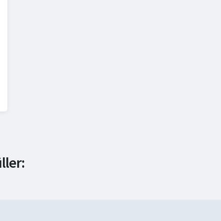
ler:
Ops
Microservices