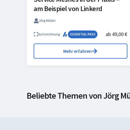
am Beispiel von Linkerd
Jörg Müller
ab 49,00 €
Aufzeichnung
ESSENTIAL PASS
Mehr erfahren
Beliebte Themen von Jörg Mül
Netzwerke & Systeme
Dev
Cloud-Development