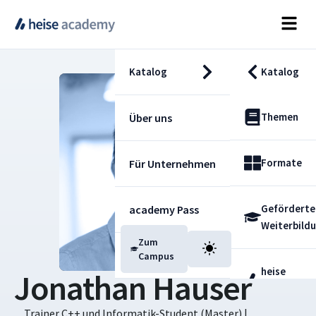
Katalog
Katalog
Themen
Über uns
Formate
Für Unternehmen
Geförderte
academy Pass
Weiterbild
Zum
Blog
Campus
heise
Jonathan Hauser
Fachdienst
Trainer C++ und Informatik-Student (Master) |