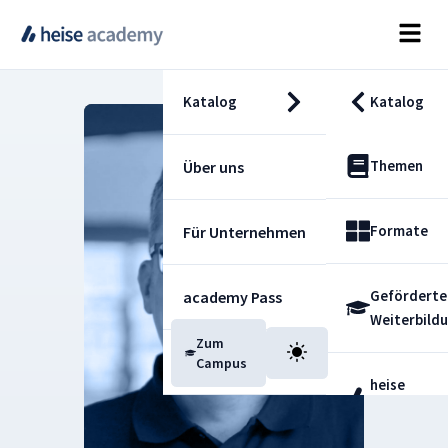
Katalog
Katalog
Themen
Über uns
Formate
Für Unternehmen
Geförderte
academy Pass
Weiterbild
Zum
Blog
Campus
heise
Fachdienst