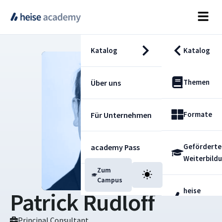
Katalog
Katalog
Themen
Über uns
Formate
Für Unternehmen
Geförderte
academy Pass
Weiterbild
Zum
Blog
Campus
heise
Patrick Rudloff
Fachdienst
Principal Consultant