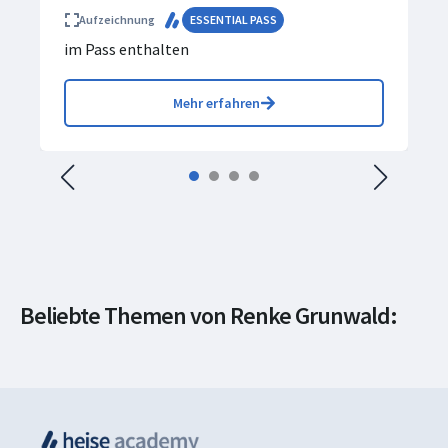
Aufzeichnung
ESSENTIAL PASS
im Pass enthalten
Mehr erfahren
Netzwerke &
Beliebte Themen von Renke Grunwald:
Systeme
Cloud-Administration
AWS
Cloud-Development