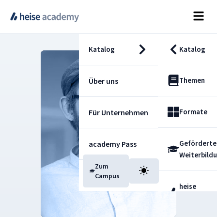
Katalog
Katalog
Themen
Über uns
Formate
Für Unternehmen
Geförderte
academy Pass
Weiterbild
Zum
Blog
Campus
heise
Fachdienst