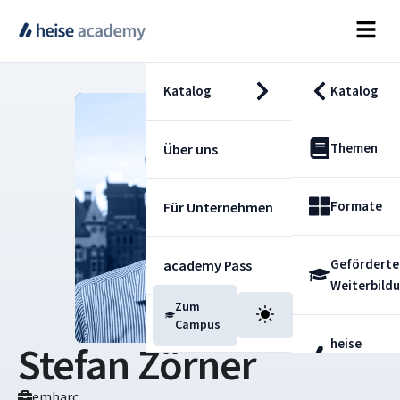
Katalog
Katalog
Themen
Über uns
Formate
Für Unternehmen
Geförderte
academy Pass
Weiterbild
Zum
Blog
Campus
heise
Stefan Zörner
Fachdienst
embarc