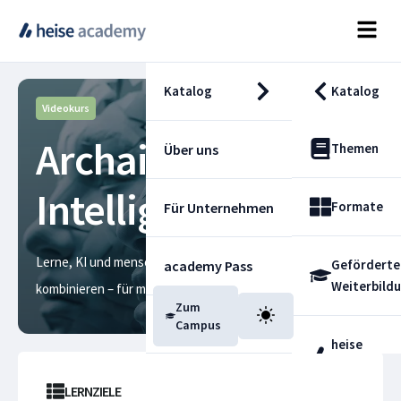
Katalog
Katalog
Videokurs
Archaische
Themen
Über uns
Intelligenz und KI
Formate
Für Unternehmen
Lerne, KI und menschliche Intelligenz optimal zu
Geförderte
academy Pass
Weiterbild
kombinieren – für mehr Innovation und Nachhaltigkeit
Zum
Blog
Campus
heise
Fachdienst
LERNZIELE