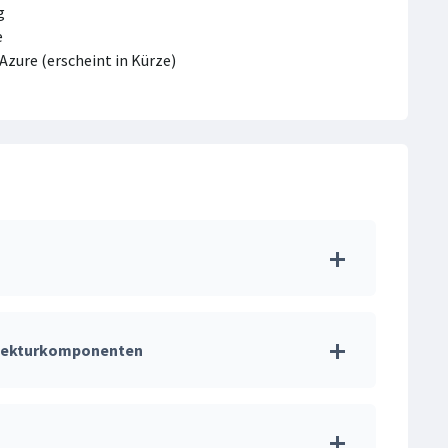
g
e
Azure (erscheint in Kürze)
hitekturkomponenten