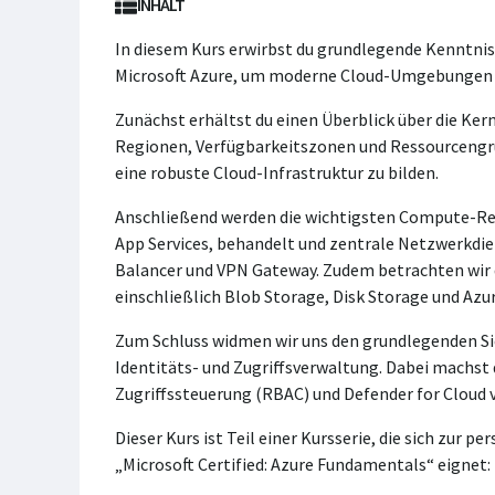
INHALT
In diesem Kurs erwirbst du grundlegende Kenntnis
Microsoft Azure, um moderne Cloud-Umgebungen sic
Zunächst erhältst du einen Überblick über die Ke
Regionen, Verfügbarkeitszonen und Ressourcengr
eine robuste Cloud-Infrastruktur zu bilden.
Anschließend werden die wichtigsten Compute-Res
App Services, behandelt und zentrale Netzwerkdie
Balancer und VPN Gateway. Zudem betrachten wir d
einschließlich Blob Storage, Disk Storage und Azur
Zum Schluss widmen wir uns den grundlegenden Si
Identitäts- und Zugriffsverwaltung. Dabei machst d
Zugriffssteuerung (RBAC) und Defender for Cloud v
Dieser Kurs ist Teil einer Kursserie, die sich zur p
„Microsoft Certified: Azure Fundamentals“ eignet: