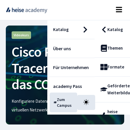
Katalog
Katalog
Videokurs
Cisco Packet
Themen
Über uns
Tracer Labs für
Formate
Für Unternehmen
das CCNA-Studium
Geförderte
academy Pass
Weiterbild
Zum
Konfiguriere Datennetzprotokolle und -betriebe in einem
Blog
Campus
virtuellen Netzwerk
heise
Fachdienst