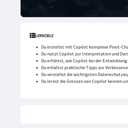
LERNZIELE
Du erstellst mit Copilot komplexe Pivot-Cha
Du nutzt Copilot zur Interpretation und Da
Du erfährst, wie Copilot bei der Entwicklu
Du erhältst praktische Tipps zur Verbesser
Du verstehst die wichtigsten Datenschutza
Du lernst die Grenzen von Copilot kennen und