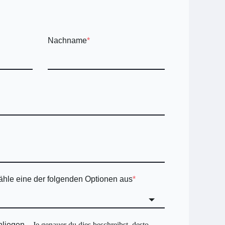
Nachname
*
ähle eine der folgenden Optionen aus
*
Anliegen
Je genauer du dies beschreibst, desto