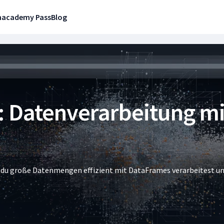
n
academy Pass
Blog
2: Datenverarbeitung m
ie du große Datenmengen effizient mit DataFrames verarbeitest un