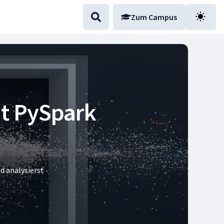
Zum Campus
it PySpark
d analysierst