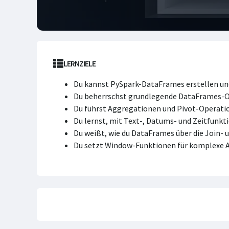
LERNZIELE
Du kannst PySpark-DataFrames erstellen un
Du beherrschst grundlegende DataFrames-Op
Du führst Aggregationen und Pivot-Operati
Du lernst, mit Text-, Datums- und Zeitfun
Du weißt, wie du DataFrames über die Join-
Du setzt Window-Funktionen für komplexe A