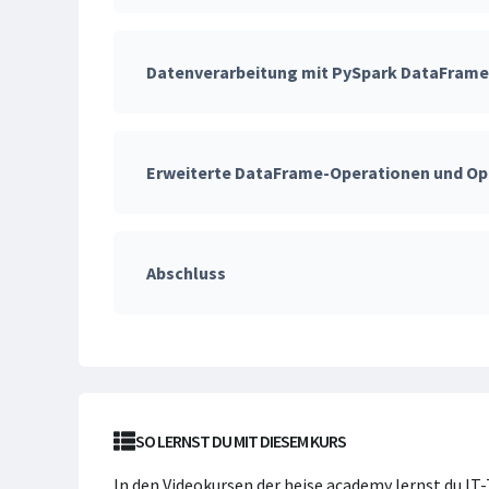
Datenverarbeitung mit PySpark DataFrame
Erweiterte DataFrame-Operationen und O
Abschluss
SO LERNST DU MIT DIESEM KURS
In den Videokursen der heise academy lernst du IT