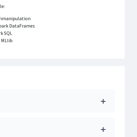
le:
enmanipulation
Spark DataFrames
rk SQL
 MLlib