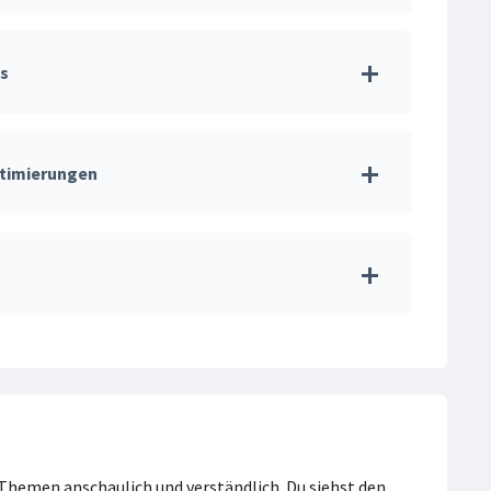
s
ptimierungen
-Themen anschaulich und verständlich. Du siehst den