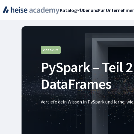
Katalog
Über uns
Für Unternehme
Videokurs
PySpark – Teil 
DataFrames
Vertiefe dein Wissen in PySpark und lerne, w