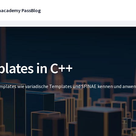
n
academy Pass
Blog
lates in C++
mplates wie variadische Templates und SFINAE kennen und anwe