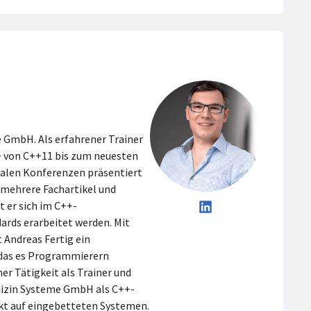
e GmbH. Als erfahrener Trainer
+ von C++11 bis zum neuesten
nalen Konferenzen präsentiert
t mehrere Fachartikel und
 er sich im C++-
ards erarbeitet werden. Mit
 Andreas Fertig ein
 das es Programmierern
er Tätigkeit als Trainer und
edizin Systeme GmbH als C++-
kt auf eingebetteten Systemen.