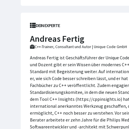
DEIN EXPERTE
Andreas Fertig
C++-Trainer, Consultant und Autor | Unique Code GmbH
Andreas Fertig ist Geschäftsführer der Unique Cod
und Dozent gibt er sein Wissen über modernes C+
Standard mit Begeisterung weiter. Auf internatio
er, wie sich Code besser schreiben lässt, und er ha
Fachbücher zu C++ veröffentlicht. Zudem engagiert
Standardisierungskomitee, in dem die neuen Stand
dem Tool C++ Insights (https://cppinsights.io) hat
international anerkanntes Werkzeug geschaffen,
ermöglicht, C++ noch besser zu verstehen. Vor sein
Berater arbeitete er zehn Jahre für die Philips M
Softwareentwickler und -architekt mit Schwerpun