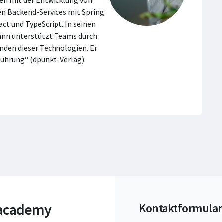
ren mit der Entwicklung von
en Backend-Services mit Spring
ct und TypeScript. In seinen
mann unterstützt Teams durch
den dieser Technologien. Er
nführung“ (dpunkt-Verlag).
 academy
Kontaktformular