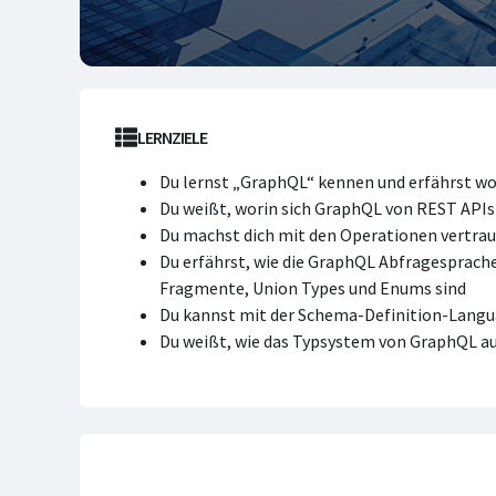
LERNZIELE
Du lernst „GraphQL“ kennen und erfährst wo
Du weißt, worin sich GraphQL von REST APIs
Du machst dich mit den Operationen vertrau
Du erfährst, wie die GraphQL Abfragesprache
Fragmente, Union Types und Enums sind
Du kannst mit der Schema-Definition-Langu
Du weißt, wie das Typsystem von GraphQL au