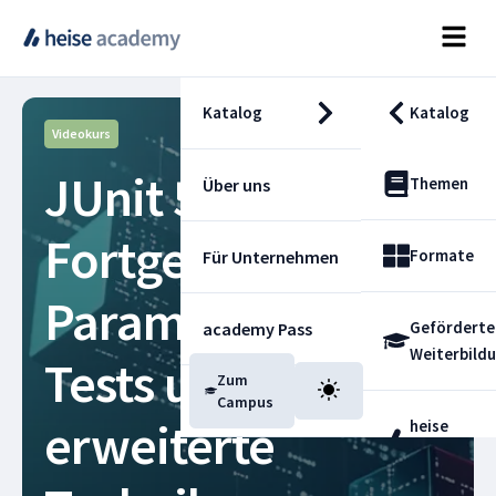
Katalog
Katalog
Videokurs
JUnit 5 für
Themen
Über uns
Fortgeschrittene –
Formate
Für Unternehmen
Parametrisierte
Geförderte
academy Pass
Weiterbild
Tests und
Zum
Blog
Campus
erweiterte
heise
Fachdienst