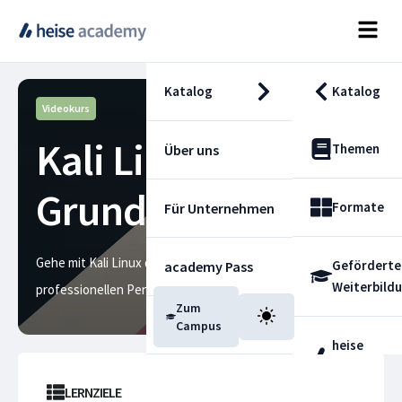
Katalog
Katalog
Videokurs
Kali Linux –
Themen
Über uns
Grundkurs Teil 1
Formate
Für Unternehmen
Gehe mit Kali Linux deine ersten Schritte im
Geförderte
academy Pass
Weiterbild
professionellen Penetration Testing
Zum
Blog
Campus
heise
Fachdienst
LERNZIELE