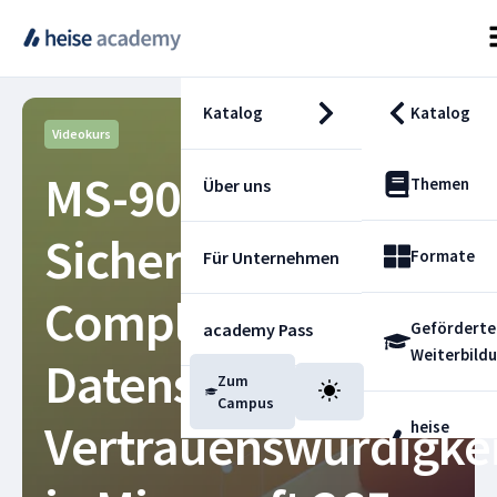
Katalog
Katalog
Videokurs
MS-900 Teil 3:
Themen
Über uns
Sicherheit,
Formate
Für Unternehmen
Compliance,
Geförderte
academy Pass
Weiterbild
Datenschutz und
Zum
Blog
Campus
Vertrauenswürdigke
heise
Fachdienst