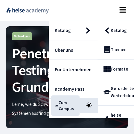
Katalog
Katalog
Videokurs
Penetration
Themen
Über uns
Testing –
Formate
Für Unternehmen
Grundkurs Teil 1
Geförderte
academy Pass
Weiterbild
Zum
Lerne, wie du Schwachstellen in Netzwerken und
Blog
Campus
Systemen ausfindig machst
heise
Fachdienst