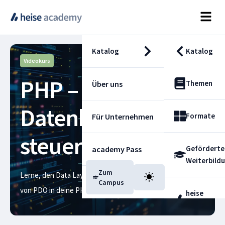
Katalog
Katalog
Videokurs
PHP –
Themen
Über uns
Datenbanken
Formate
Für Unternehmen
steuern mit PDO
Geförderte
academy Pass
Weiterbild
Zum
Lerne, den Data Layer in Form einer Datenbank mithilfe
Blog
Campus
von PDO in deine PHP-Webanwendung zu integrieren
heise
Fachdienst