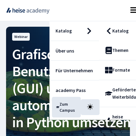
Katalog
Katalog
Webinar
Grafische
Themen
Über uns
Benutzeroberfläche
Formate
Für Unternehmen
(GUI) und
Geförderte
academy Pass
Weiterbild
automatisierte Tests
Zum
Blog
Campus
in Python umsetzen
heise
Fachdienst