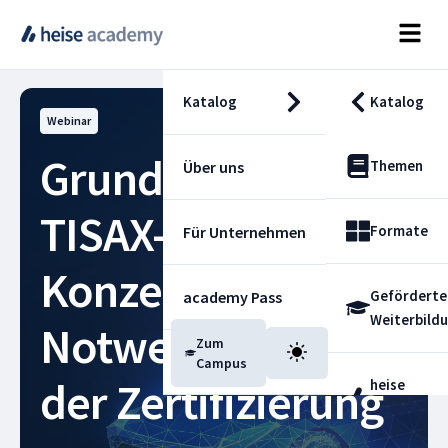
Katalog
Katalog
Webinar
Grundlagen zum
Themen
Über uns
TISAX-Siegel –
Formate
Für Unternehmen
Konzepte und
Geförderte
academy Pass
Weiterbild
Notwendigkeiten
Zum
Blog
Campus
der Zertifizierung
heise
Fachdienst