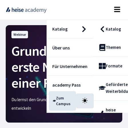
Katalog
Katalog
Webinar
Grundrahmen und
Themen
Über uns
erste Navigation in
Formate
Für Unternehmen
einer Flutter-App
Geförderte
academy Pass
Weiterbild
Zum
Du lernst den Grundrahmen einer App mit Flutter zu
Blog
Campus
entwickeln
heise
Fachdienst