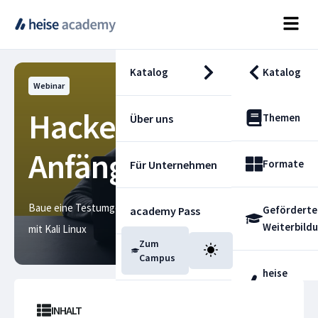
Katalog
Katalog
Webinar
Hacken für
Themen
Über uns
Anfänger
Formate
Für Unternehmen
Baue eine Testumgebung und starte deinen ersten Angriff
Geförderte
academy Pass
Weiterbild
mit Kali Linux
Zum
Blog
Campus
heise
Fachdienst
INHALT