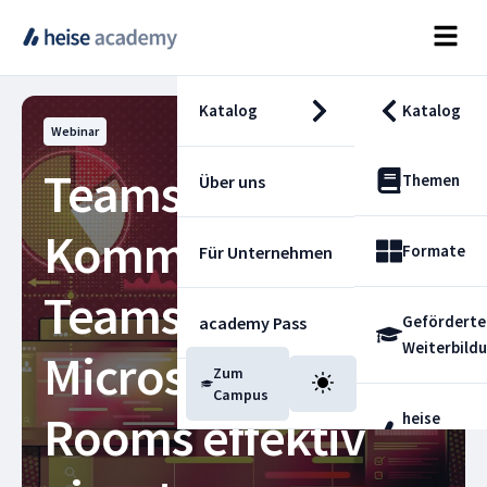
Katalog
Katalog
Webinar
Teams
Themen
Über uns
Kommunikation –
Formate
Für Unternehmen
Teams Phone und
Geförderte
academy Pass
Weiterbild
Microsoft Teams
Zum
Blog
Campus
Rooms effektiv
heise
Fachdienst