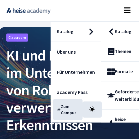
Katalog
Katalog
Classroom
KI und Data Science
Themen
Über uns
im Unternehmen –
Formate
Für Unternehmen
von Rohdaten zu
Geförderte
academy Pass
Weiterbild
verwertbaren
Zum
Blog
Campus
Erkenntnissen
heise
Fachdienst