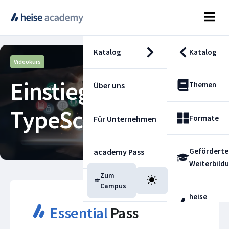
Katalog
Katalog
Videokurs
Einstieg in
Themen
Über uns
TypeScript
Formate
Für Unternehmen
Geförderte
academy Pass
Weiterbild
Einstieg in TypeScr
Zum
Blog
Campus
heise
Essential
Pass
Fachdienst