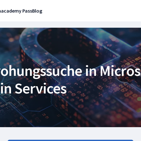
n
academy Pass
Blog
ohungssuche in Micros
in Services
Erweiterte Be