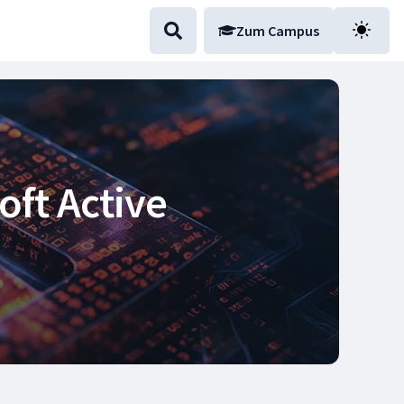
Zum Campus
oft Active
drohungssuche in Microsoft A