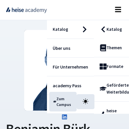
Katalog
Katalog
Themen
Über uns
Formate
Für Unternehmen
Geförderte
academy Pass
Weiterbild
Zum
Blog
Campus
heise
Fachdienst
Benjamin Bürk