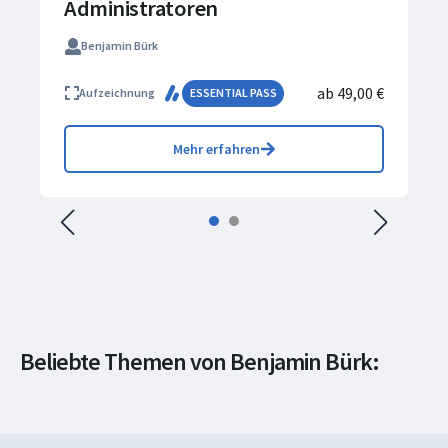
Administratoren
Benjamin Bürk
ab 49,00 €
Aufzeichnung
ESSENTIAL PASS
Mehr erfahren
Netzwerke &
Beliebte Themen von Benjamin Bürk:
Systeme
Windows
Administration
Cloud-Administration