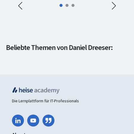
Netzwerke &
Beliebte Themen von Daniel Dreeser:
Systeme
Microsoft 365
Cloud-Administration
IT-Security
Cyber Security
Administration
Die Lernplattform für IT-Professionals