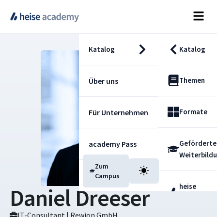
Katalog
Katalog
Themen
Über uns
Formate
Für Unternehmen
Geförderte
academy Pass
Weiterbild
Zum
Blog
Campus
heise
Daniel Dreeser
Fachdienst
IT-Consultant | Rewion GmbH