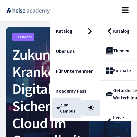
Katalog
Katalog
Classroom
Zukunftsfähige
Themen
Über uns
Krankenhaus-IT:
Formate
Für Unternehmen
Digitalisierung,
Geförderte
academy Pass
Weiterbild
Sicherheit und
Zum
Blog
Campus
Cloud im
heise
Fachdienst