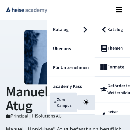
Katalog
Katalog
Themen
Über uns
Formate
Für Unternehmen
Manuel „HonkHase“
Geförderte
academy Pass
Weiterbild
Atug
Zum
Blog
Campus
heise
Principal | HiSolutions AG
Fachdienst
Manuel „HonkHase“ Atug befasst sich beruflich