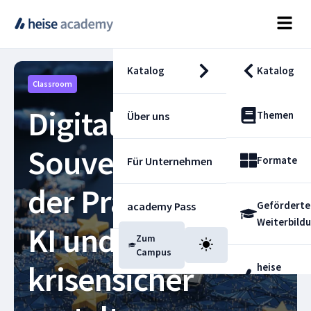
Katalog
Katalog
Classroom
Digitale
Themen
Über uns
Souveränität in
Formate
Für Unternehmen
der Praxis – Cloud,
Geförderte
academy Pass
Weiterbild
KI und Security
Zum
Blog
Campus
krisensicher
heise
Fachdienst