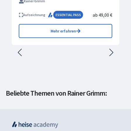
Rainer Grimm
ab 49,00 €
Aufzeichnung
ESSENTIAL PASS
Mehr erfahren
Beliebte Themen von Rainer Grimm:
Softwareentwicklung
Programmiersprachen