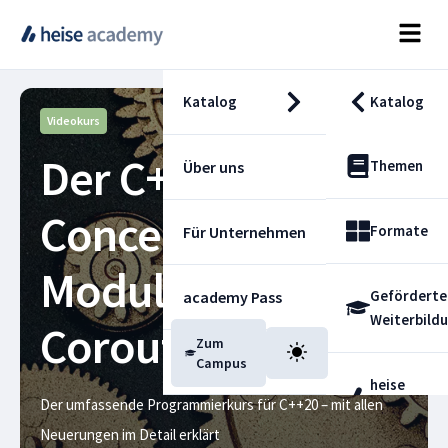
Katalog
Katalog
Videokurs
Der C++20-Kurs –
Themen
Über uns
Concepts, Ranges,
Formate
Für Unternehmen
Module und
Geförderte
academy Pass
Weiterbild
Coroutinen
Zum
Blog
Campus
heise
Der umfassende Programmierkurs für C++20 – mit allen
Fachdienst
Neuerungen im Detail erklärt