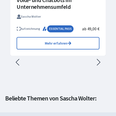
Voice- und Chatbots im
Unternehmensumfeld
Sascha Wolter
ab 49,00 €
Aufzeichnung
ESSENTIAL PASS
Mehr erfahren
Künstliche
Intelligenz & Data
Beliebte Themen von Sascha Wolter:
Science
Machine Learning