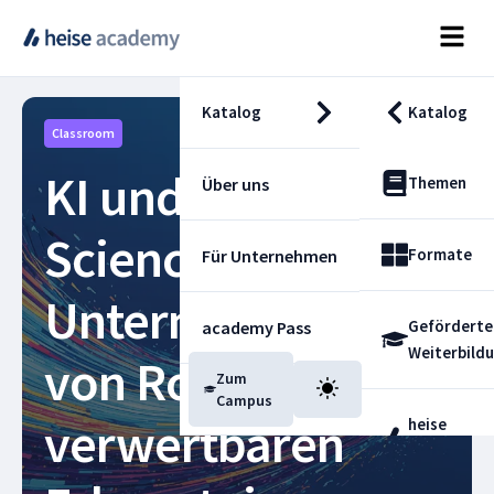
Katalog
Katalog
Classroom
KI und Data
Themen
Über uns
Science im
Formate
Für Unternehmen
Unternehmen –
Geförderte
academy Pass
Weiterbild
von Rohdaten zu
Zum
Blog
Campus
verwertbaren
heise
Fachdienst