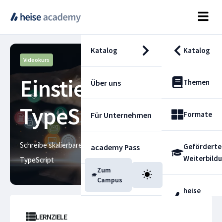
Katalog
Katalog
Videokurs
Einstieg in
Themen
Über uns
TypeScript
Formate
Für Unternehmen
Schreibe skalierbare und fehlerfreie Anwendungen mit
Geförderte
academy Pass
Weiterbild
TypeScript
Zum
Blog
Campus
heise
Fachdienst
LERNZIELE