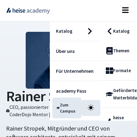
Katalog
Katalog
Themen
Über uns
Formate
Für Unternehmen
Rainer Stropek
Geförderte
academy Pass
Weiterbild
Zum
CEO, passionierter Entwickler, Trainer, Speaker,
Blog
Campus
CoderDojo Mentor | software architetcs
heise
Fachdienst
Rainer Stropek, Mitgründer und CEO von
software architects, entwickelt mit seinem