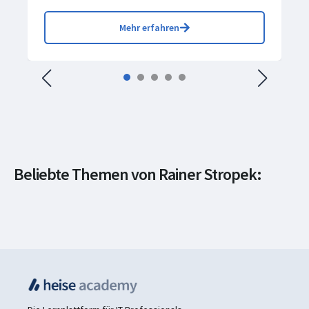
Mehr erfahren
Künstliche
Intelligenz & Data
Beliebte Themen von Rainer Stropek:
Künstliche
Softwareentwicklung
Science
Intelligenz
Programmierung
Webentwicklung
Tools & Frameworks
KI-Assistenten
Entwicklung