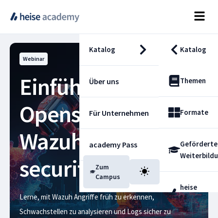
Katalog
Katalog
Webinar
Einführung in das
Themen
Über uns
Opensource-SIEM
Formate
Für Unternehmen
Wazuh – ein heise
Geförderte
academy Pass
Weiterbild
security Webinar
Zum
Blog
Campus
heise
Lerne, mit Wazuh Angriffe früh zu erkennen,
Fachdienst
Schwachstellen zu analysieren und Logs sicher zu