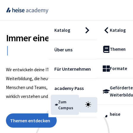
Katalog
Katalog
Immer einen Skill weiter:
K
Ü
N
S
|
Themen
Über uns
Formate
Für Unternehmen
Wir entwickeln deine IT-Skills weiter: Mit praxisnaher
Weiterbildung, die heute wirkt und morgen trägt. Für
Menschen und Teams, die IT nicht nur nutzen, sondern
Geförderte
academy Pass
Weiterbild
wirklich verstehen und vorantreiben wollen.
Zum
Blog
Campus
heise
Themen entdecken
Fachdienst