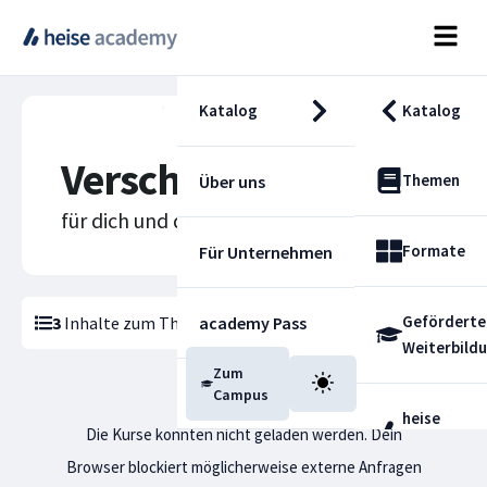
Katalog
Katalog
Verschlüsselung
Themen
Über uns
für dich und deine Karriere
Formate
Für Unternehmen
Geförderte
3
Inhalte zum Thema
academy Pass
Verschlüsselung
gefunden
Weiterbild
Zum
Blog
Campus
heise
Die Kurse konnten nicht geladen werden. Dein
Fachdienst
Browser blockiert möglicherweise externe Anfragen