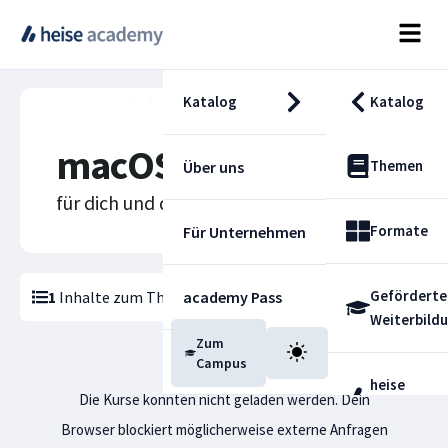
Katalog
Katalog
macOS
Themen
Über uns
für dich und deine Karriere
Formate
Für Unternehmen
Geförderte
1
Inhalte zum Thema
academy Pass
macOS
gefunden
Weiterbild
Zum
Blog
Campus
heise
Die Kurse konnten nicht geladen werden. Dein
Fachdienst
Browser blockiert möglicherweise externe Anfragen