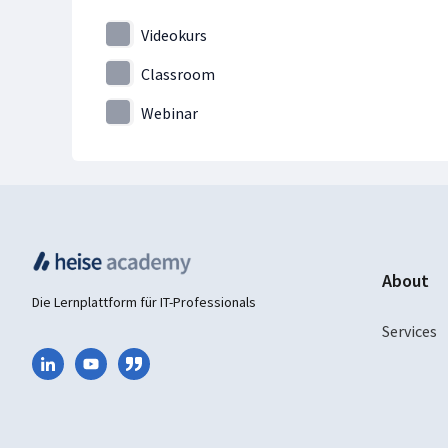
Java & Co.
Videokurs
JavaScript
Classroom
KI-Assistenten
Webinar
Kubernetes
Künstliche Intelligenz
Künstliche Intelligenz & Data Science
Linux
Machine Learning
macOS
About
Die Lernplattform für IT-Professionals
Microservices
Services
Microsoft 365
Mobile Device Management
Netzwerke & Systeme
Netzwerksicherheit