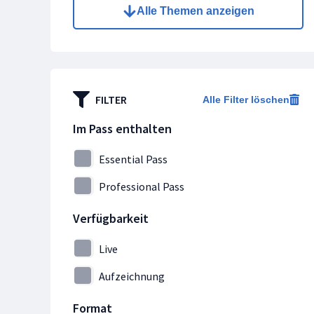
Alle Themen anzeigen
Collaboration
Containerisierung
Continuous Delivery
Cyber Security
FILTER
Alle Filter löschen
Data Science
Datenanalyse
Im Pass enthalten
Datenbanken
Essential Pass
DevOps
Professional Pass
Entwicklung
Ethical Hacking
Verfügbarkeit
IT- & Projektmanagement
Live
IT-Forensik
Aufzeichnung
IT-Grundschutz
IT-Security
Format