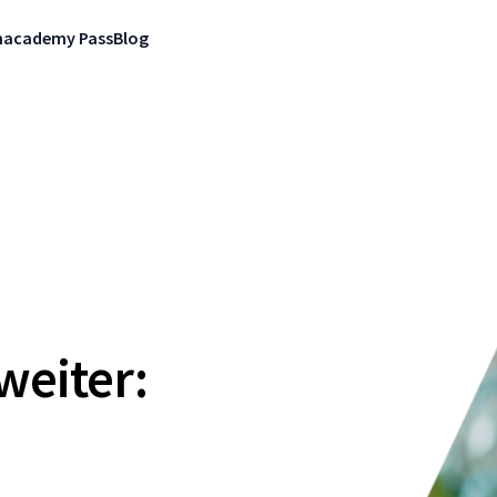
n
academy Pass
Blog
weiter: