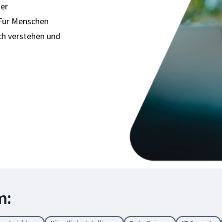
her
 Für Menschen
ich verstehen und
m: