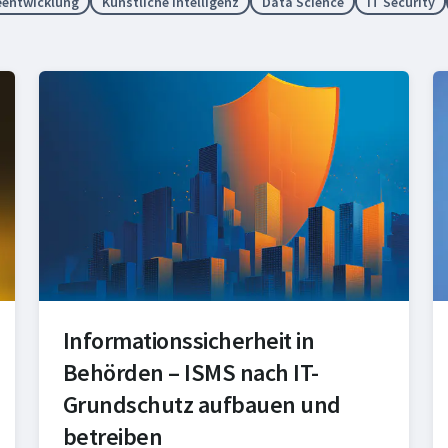
eentwicklung
Künstliche Intelligenz
Data Science
IT Security
in 3 Monaten
Informationssicherheit in
Behörden – ISMS nach IT-
Grundschutz aufbauen und
betreiben