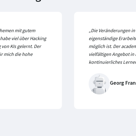
Themen mit gutem
„Die Veränderungen in 
 habe viel über Hacking
eigenständige Erarbei
von KIs gelernt. Der
möglich ist. Der acade
für mich die hohe
vielfältigen Angebot in
kontinuierliches Lerne
Georg Fra