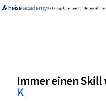
Katalog
Über uns
Für Unternehme
Immer einen Skill 
K
Ü
N
S
T
L
I
C
H
E
|